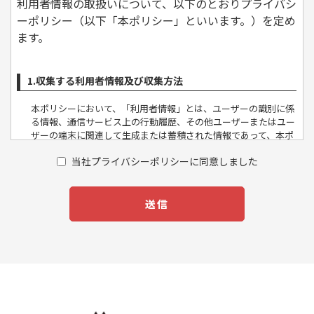
利用者情報の取扱いについて、以下のとおりプライバシ
ーポリシー（以下「本ポリシー」といいます。）を定め
ます。
1.収集する利用者情報及び収集方法
本ポリシーにおいて、「利用者情報」とは、ユーザーの識別に係
る情報、通信サービス上の行動履歴、その他ユーザーまたはユー
ザーの端末に関連して生成または蓄積された情報であって、本ポ
リシーに基づき当社が収集するものを意味するものとします。本
当社プライバシーポリシーに同意しました
サービスにおいて当社が収集する利用者情報は、その収集方法に
応じて、以下のようなものとなります。
(1) ユーザーからご提供いただく情報
​​​​​​​本サービスを利用するために、または本サービスの利用を通じて
送信
ユーザーからご提供いただく情報は以下のとおりです。
・氏名、生年月日、性別、職業等プロフィールに関する情報
・メールアドレス、電話番号、住所等連絡先に関する情報
・入力フォームその他当社が定める方法を通じてユーザーが入力
または送信する情報
(2) ユーザーが本サービスの利用において、他のサービスと連携
を許可することにより、当該他のサービスからご提供いただく情
報