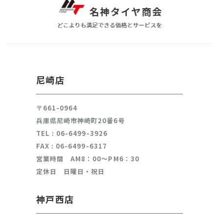
ユーザーが、本サービスを利用するにあたり、ソーシャルネット
ワーキングサービス等の他のサービスとの連携を許可した場合に
は、その許可の際にご同意いただいた内容に基づき、以下の情報
を当該外部サービスから収集します。
・当該外部サービスでユーザーが利用するID
・その他当該外部サービスのプライバシー設定によりユーザーが
連携先に開示を認めた情報
(3) ユーザーが本サービスを利用するにあたって、当社が収集す
尼崎店
る情報
当社は、本サービスへのアクセス状況やそのご利用方法に関する
情報を収集することがあります。これには以下の情報が含まれま
す。
〒661-0964
・リファラ
兵庫県尼崎市神崎町20番6号
・IPアドレス
TEL :
06-6499-3926
・サーバーアクセスログに関する情報
・Cookie、ADID、IDFAその他の識別子
FAX : 06-6499-6317
(4) ユーザーが本サービスを利用するにあたって、当社がユーザ
営業時間 AM8：00～PM6：30
ーの個別同意に基づいて収集する情報
定休日 日曜日・祝日
当社は、ユーザーが3-1に定める方法により個別に同意した場
合、当社は以下の情報を利用中の端末から収集します。
・位置情報
神戸西店