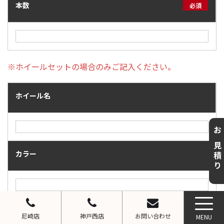
本数
必須
※ホイールセットの場合のみご記入ください。
ホイール名
お見積り
カラー
ホイールセットでご購入のお客様はお車の情報をご記入く
尼崎店
神戸西店
お問い合わせ
MENU