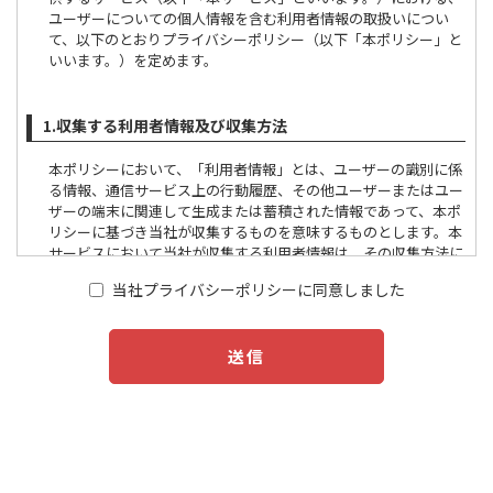
ユーザーについての個人情報を含む利用者情報の取扱いについ
て、以下のとおりプライバシーポリシー（以下「本ポリシー」と
いいます。）を定めます。
1.収集する利用者情報及び収集方法
本ポリシーにおいて、「利用者情報」とは、ユーザーの識別に係
る情報、通信サービス上の行動履歴、その他ユーザーまたはユー
ザーの端末に関連して生成または蓄積された情報であって、本ポ
リシーに基づき当社が収集するものを意味するものとします。本
サービスにおいて当社が収集する利用者情報は、その収集方法に
応じて、以下のようなものとなります。
当社プライバシーポリシーに同意しました
(1) ユーザーからご提供いただく情報
​​​​​​​本サービスを利用するために、または本サービスの利用を通じて
ユーザーからご提供いただく情報は以下のとおりです。
送信
・氏名、生年月日、性別、職業等プロフィールに関する情報
・メールアドレス、電話番号、住所等連絡先に関する情報
・入力フォームその他当社が定める方法を通じてユーザーが入力
または送信する情報
(2) ユーザーが本サービスの利用において、他のサービスと連携
を許可することにより、当該他のサービスからご提供いただく情
報