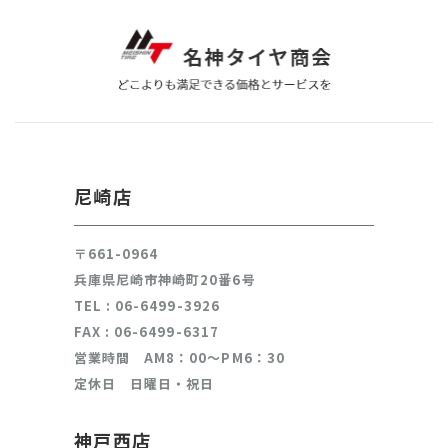
ユーザーが、本サービスを利用するにあたり、ソーシャルネット
ワーキングサービス等の他のサービスとの連携を許可した場合に
は、その許可の際にご同意いただいた内容に基づき、以下の情報
を当該外部サービスから収集します。
・当該外部サービスでユーザーが利用するID
・その他当該外部サービスのプライバシー設定によりユーザーが
連携先に開示を認めた情報
(3) ユーザーが本サービスを利用するにあたって、当社が収集す
る情報
当社は、本サービスへのアクセス状況やそのご利用方法に関する
尼崎店
情報を収集することがあります。これには以下の情報が含まれま
す。
・リファラ
〒661-0964
・IPアドレス
・サーバーアクセスログに関する情報
兵庫県尼崎市神崎町20番6号
・Cookie、ADID、IDFAその他の識別子
TEL :
06-6499-3926
(4) ユーザーが本サービスを利用するにあたって、当社がユーザ
FAX : 06-6499-6317
ーの個別同意に基づいて収集する情報
当社は、ユーザーが3-1に定める方法により個別に同意した場
営業時間 AM8：00～PM6：30
合、当社は以下の情報を利用中の端末から収集します。
定休日 日曜日・祝日
・位置情報
神戸西店